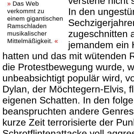
verstehe nicht 
»
Das Web
In den ungestü
verkommt zu
einem gigantischen
Sechzigerjahre
Ramschladen
zugeschnitten a
musikalischer
Mittelmäßigkeit.
«
jemandem ein 
hatten und das mit wütenden R
die Protestbewegung wurde, w
unbeabsichtigt populär wird, v
Dylan, der Möchtegern-Elvis, f
eigenen Schatten. In den folg
beanspruchten andere Genres 
kurze Zeit terrorisierte der Pun
Schrotflintenattacke voll aggre