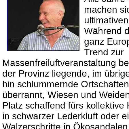
machen si
ultimativen
Während de
ganz Europ
Trend zur
Massenfreiluftveranstaltung b
der Provinz liegende, im übrig
hin schlummernde Ortschaften 
überrannt, Wiesen und Weiden 
Platz schaffend fürs kollekti
in schwarzer Lederkluft oder e
Walzerschritte in Ökosandalen