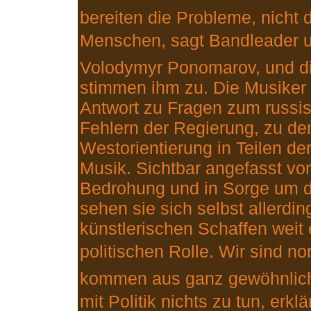
bereiten die Probleme, nicht 
Menschen, sagt Bandleader u
Volodymyr Ponomarov, und d
stimmen ihm zu. Die Musiker
Antwort zu Fragen zum russi
Fehlern der Regierung, zu de
Westorientierung in Teilen der
Musik. Sichtbar angefasst von
Bedrohung und in Sorge um di
sehen sie sich selbst allerdin
künstlerischen Schaffen weit 
politischen Rolle. Wir sind n
kommen aus ganz gewöhnlich
mit Politik nichts zu tun, erk