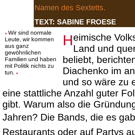
Namen des Sextetts.
TEXT:
SABINE FROESE
Wir sind normale
»
Heimische Volksmusik sei im ganzen
Leute, wir kommen
aus ganz
Land und quer 
gewöhnlichen
beliebt, berich
Familien und haben
mit Politik nichts zu
Diachenko im an
tun.
«
und so wäre zu 
eine stattliche Anzahl guter F
gibt. Warum also die Gründung 
Jahren? Die Bands, die es gab,
Restaurants oder auf Partys au