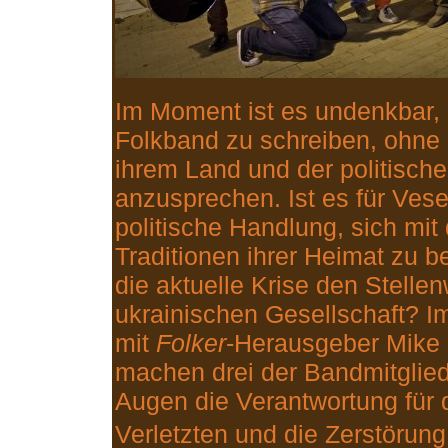
Im Moment ist es undenkbar, 
Folkband zu schreiben, ohne g
ihrem Land und der politisch
anzusprechen. Ist es für Vese
politische Handlung, sich mit
Traditionen ihrer Heimat zu b
die aktuelle Krise den Stellen
ukrainischen Gesellschaft? 
mit
Folker
-Herausgeber Mike
machen drei der Bandmitgliede
Augen die Verantwortung für d
Verletzten und die Zerstörung t