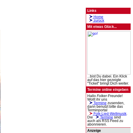
Links
Home
zurück
Mit etwas Glück...
...bist Du dabei. Ein Klick
auf das hier gezeigte
"Ticket" bringt Dich weiter.
Termine online eingeben
Hallo
Folker
-Freunde!
Wollt ihr uns
Termine
zusenden,
dann benutzt bitte das
Terminportal
Folk-Lied-Weltmusik
.
Die
Termine
sind
auch als RSS Feed zu
abonnieren.
Anzeige